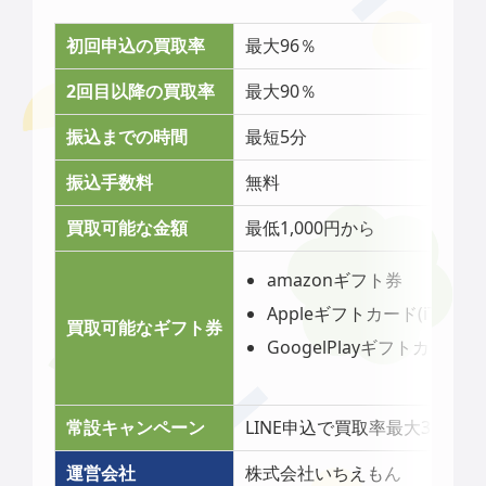
初回申込の買取率
最大96％
2回目以降の買取率
最大90％
振込までの時間
最短5分
振込手数料
無料
買取可能な金額
最低1,000円から
amazonギフト券
Appleギフトカード(iTunes
買取可能なギフト券
GoogelPlayギフトカード
常設キャンペーン
LINE申込で買取率最大3％アッ
運営会社
株式会社いちえもん