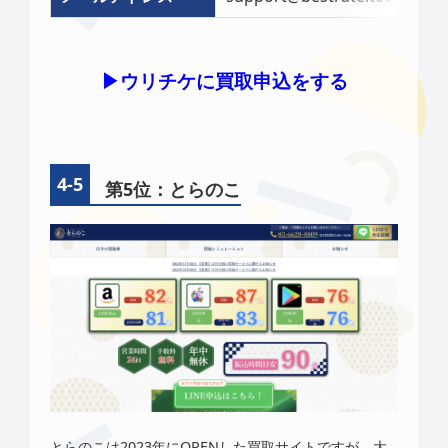
▶︎ウリチケに買取申込をする
第5位：とらのこ
とらのこは2023年にOPENした買取サイトですが、
大