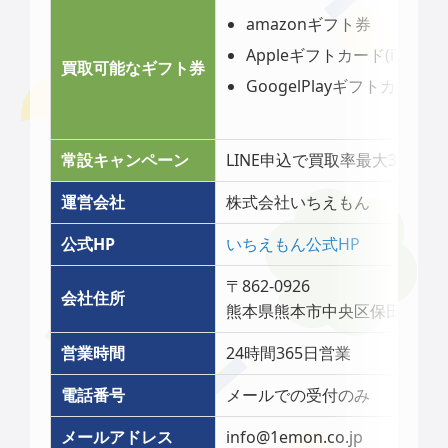
amazonギフト券
Appleギフトカード(iTunes
買取可能なギフト券
GoogelPlayギフトカード
常設キャンペーン
LINE申込で買取率最大3％アッ
運営会社
株式会社いちえもん
公式HP
いちえもん公式HP
〒862-0926
会社住所
熊本県熊本市中央区保田窪1-10-
営業時間
24時間365日営業
電話番号
メールでの受付のみ
メールアドレス
info@1emon.co.jp